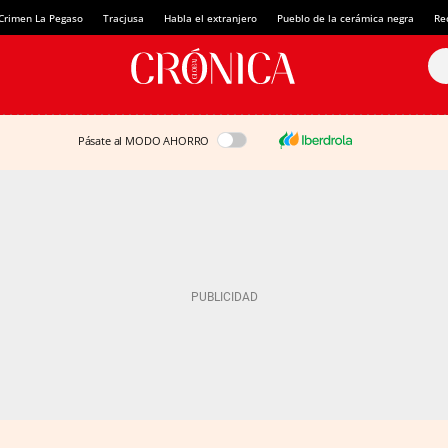
Crimen La Pegaso
Tracjusa
Habla el extranjero
Pueblo de la cerámica negra
Re
Pásate al MODO AHORRO