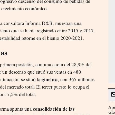
progresivo descenso del consumo de bebidas de
 crecimiento económico.
r la consultora Informa D&B, muestran una
miento que se había registrado entre 2015 y 2017.
 estabilidad retorne en el bienio 2020-2021.
tas
primera posición, con una cuota del 28,9% del
r un descenso que situó sus ventas en 480
ginebra
tinuación se situó la
, con 365 millones
el mercado total. El tercer puesto lo ocupa el
un 17,5% del total.
Apú
consolidación de las
nforma apunta una
Glo