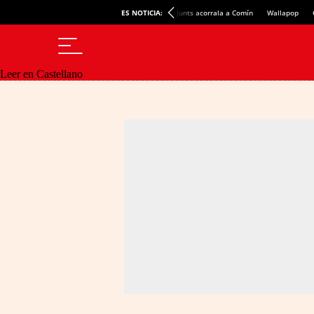
ES NOTICIA:
Junts acorrala a Comín
Wallapop
Leer en Castellano