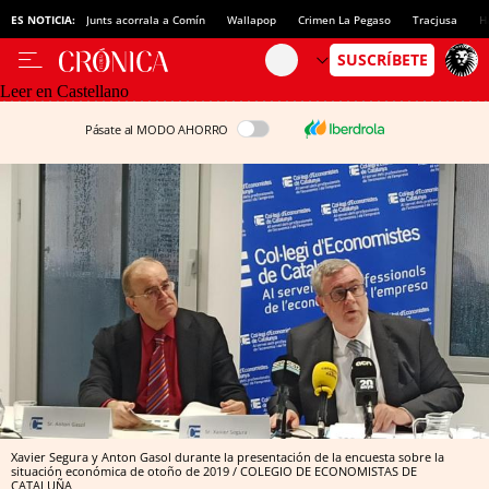
ES NOTICIA:
Junts acorrala a Comín
Wallapop
Crimen La Pegaso
Tracjusa
H
Leer en Castellano
Pásate al MODO AHORRO
Xavier Segura y Anton Gasol durante la presentación de la encuesta sobre la
situación económica de otoño de 2019 / COLEGIO DE ECONOMISTAS DE
CATALUÑA