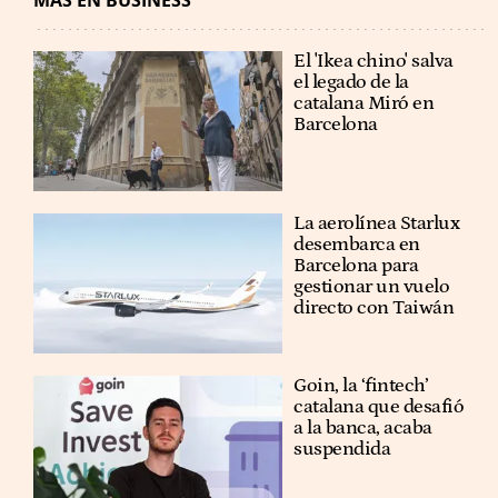
MÁS EN BUSINESS
El 'Ikea chino' salva
el legado de la
catalana Miró en
Barcelona
La aerolínea Starlux
desembarca en
Barcelona para
gestionar un vuelo
directo con Taiwán
Goin, la ‘fintech’
catalana que desafió
a la banca, acaba
suspendida