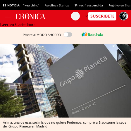
ES NOTICIA:
'Ikea chino'
Aerolínea Starlux
'Fintech' suspendida
Fugitivo en Sitg
Leer en Castellano
Pásate al MODO AHORRO
Árima, una de esas socimis que no quiere Podemos, compró a Blackstone la sede
del Grupo Planeta en Madrid