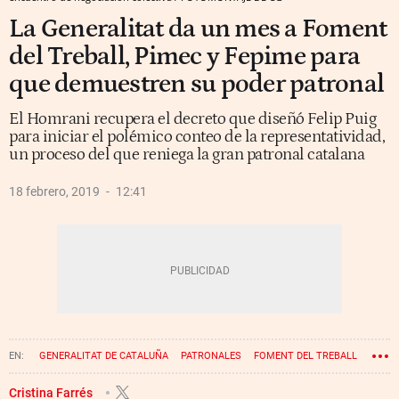
La Generalitat da un mes a Foment
del Treball, Pimec y Fepime para
que demuestren su poder patronal
El Homrani recupera el decreto que diseñó Felip Puig
para iniciar el polémico conteo de la representatividad,
un proceso del que reniega la gran patronal catalana
18 febrero, 2019
12:41
GENERALITAT DE CATALUÑA
PATRONALES
FOMENT DEL TREBALL
PIMEC
JOSEP SÁNCHEZ LLIBRE
JOSEP GONZÁLEZ
Cristina Farrés