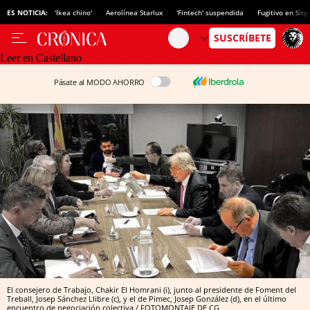
ES NOTICIA:
'Ikea chino'
Aerolínea Starlux
'Fintech' suspendida
Fugitivo en Sitg
Leer en Castellano
Pásate al MODO AHORRO
El consejero de Trabajo, Chakir El Homrani (i), junto al presidente de Foment del
Treball, Josep Sánchez Llibre (c), y el de Pimec, Josep González (d), en el último
encuentro de negociación colectiva / FOTOMONTAJE DE CG