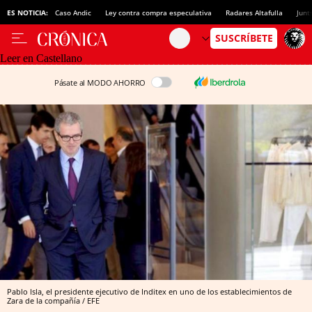
ES NOTICIA:
Caso Andic
Ley contra compra especulativa
Radares Altafulla
Junt
Leer en Castellano
Pásate al MODO AHORRO
Pablo Isla, el presidente ejecutivo de Inditex en uno de los establecimientos de
Zara de la compañía / EFE