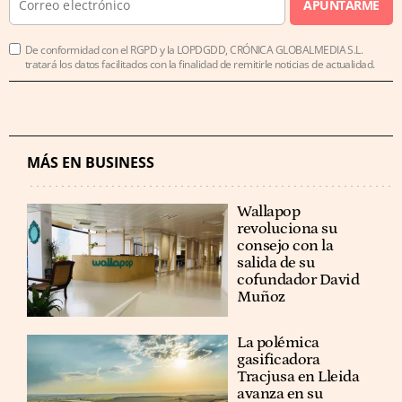
APUNTARME
De conformidad con el RGPD y la LOPDGDD, CRÓNICA GLOBALMEDIA S.L.
tratará los datos facilitados con la finalidad de remitirle noticias de actualidad.
MÁS EN BUSINESS
Wallapop
revoluciona su
consejo con la
salida de su
cofundador David
Muñoz
La polémica
gasificadora
Tracjusa en Lleida
avanza en su