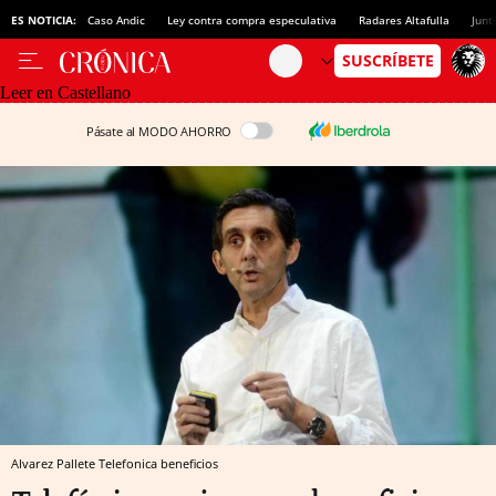
ES NOTICIA:
Caso Andic
Ley contra compra especulativa
Radares Altafulla
Junt
Leer en Castellano
Pásate al MODO AHORRO
Alvarez Pallete Telefonica beneficios