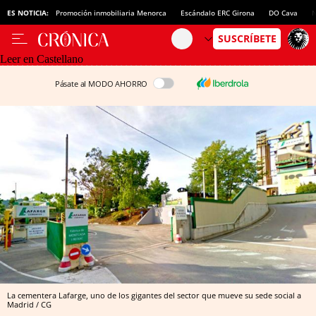
ES NOTICIA:
Promoción inmobiliaria Menorca
Escándalo ERC Girona
DO Cava
N
Leer en Castellano
Pásate al MODO AHORRO
La cementera Lafarge, uno de los gigantes del sector que mueve su sede social a
Madrid / CG