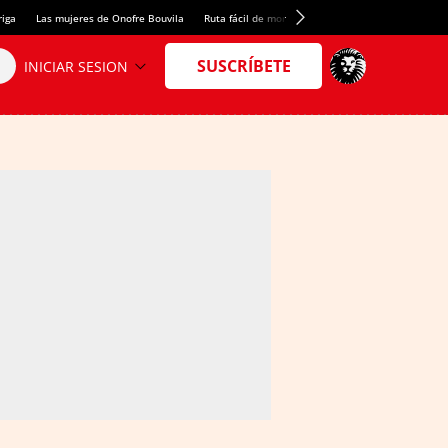
riga
Las mujeres de Onofre Bouvila
Ruta fácil de montaña
Nuevo tresmil de los Pir