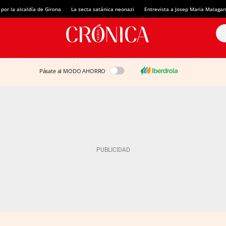
 por la alcaldía de Girona
La secta satánica neonazi
Entrevista a Josep Maria Malagar
Pásate al MODO AHORRO