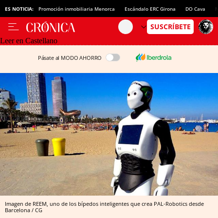
ES NOTICIA:
Promoción inmobiliaria Menorca
Escándalo ERC Girona
DO Cava
N
Leer en Castellano
Pásate al MODO AHORRO
Imagen de REEM, uno de los bípedos inteligentes que crea PAL-Robotics desde
Barcelona / CG