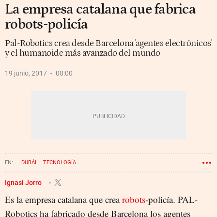
La empresa catalana que fabrica
robots-policía
Pal-Robotics crea desde Barcelona 'agentes electrónicos'
y el humanoide más avanzado del mundo
19 junio, 2017
00:00
DUBÁI
TECNOLOGÍA
FUERZAS Y CUERPOS DE SEGURIDAD DEL ESTADO
POLICÍA
ROBOTS
Ignasi Jorro
Es la empresa catalana que crea
INVENTOS
SEGURIDAD
robots
-policía. PAL-
Robotics ha fabricado desde Barcelona los agentes