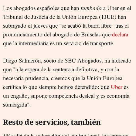
Los abogados españoles que han
TRIBUNAL DE JUSTICIA DE LA UNIÓN EUROPEA (TJUE)
tumbado
a Uber en el
Tribunal de Justicia de la Unión Europea (TJUE) han
subrayado el jueves que "se acabó la barra libre" tras el
pronunciamiento del abogado de Bruselas que
declara
que la intermediaria es un servicio de transporte.
Diego Salmerón, socio de SBC Abogados, ha indicado
que "a la espera de la sentencia definitiva, y con la
necesaria prudencia, creemos que la Unión Europea
certifica lo que siempre hemos defendido: que
Uber
es
un engaño, supone competencia desleal y es economía
sumergida".
Resto de servicios, también
Más allá de la valoración del equipo legal, los letrados