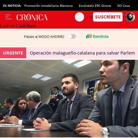
ES NOTICIA:
Promoción inmobiliaria Menorca
Escándalo ERC Girona
DO Cava
N
Leer en Castellano
Pásate al MODO AHORRO
URGENTE
Operación malagueño-catalana para salvar Parlem