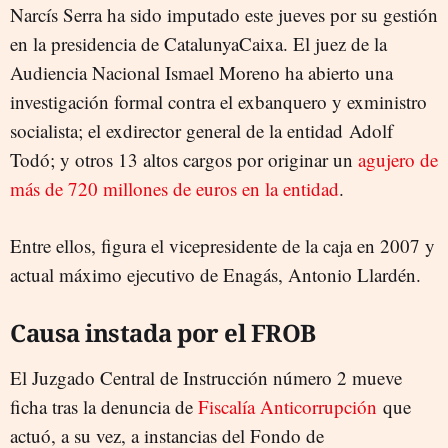
Narcís Serra ha sido imputado este jueves por su gestión
CONSEJO DE ADMINISTRACIÓN
CATALUNYA CAIXA
INVESTIGACIÓN
en la presidencia de CatalunyaCaixa. El juez de la
NARCÍS SERRA
Audiencia Nacional Ismael Moreno ha abierto una
investigación formal contra el exbanquero y exministro
socialista; el exdirector general de la entidad Adolf
Todó; y otros 13 altos cargos por originar un
agujero de
más de 720 millones de euros en la entidad
.
Entre ellos, figura el vicepresidente de la caja en 2007 y
actual máximo ejecutivo de Enagás, Antonio Llardén.
Causa instada por el FROB
El Juzgado Central de Instrucción número 2 mueve
ficha tras la denuncia de
Fiscalía Anticorrupción
que
actuó, a su vez, a instancias del Fondo de