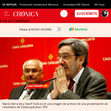
ES NOTICIA:
Promoción inmobiliaria Menorca
Escándalo ERC Girona
DO Cava
N
Leer en Castellano
Pásate al MODO AHORRO
Narcís Serra (d) y Adolf Todó (i) en una imagen de archivo de una presentación de
resultados de CatalunyaCaixa / EFE