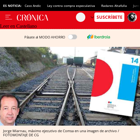
ES NOTICIA:
Caso Andic
Ley contra compra especulativa
Radares Altafulla
Junt
Leer en Castellano
Pásate al MODO AHORRO
Jorge Miarnau, máximo ejecutivo de Comsa en una imagen de archivo /
FOTOMONTAJE DE CG