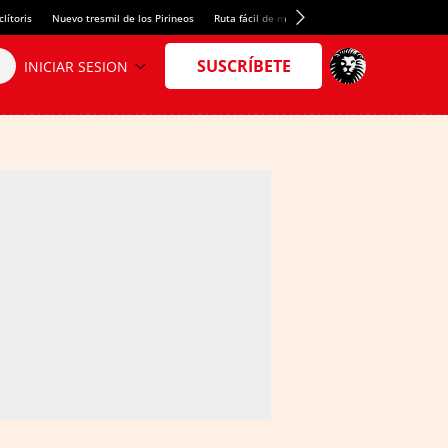
lítoris
Nuevo tresmil de los Pirineos
Ruta fácil de montaña
El arroz más meloso