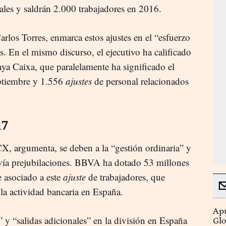
cales y saldrán 2.000 trabajadores en 2016.
los Torres, enmarca estos ajustes en el “esfuerzo
s. En el mismo discurso, el ejecutivo ha calificado
nya Caixa, que paralelamente ha significado el
eptiembre y 1.556
ajustes
de personal relacionados
17
CX, argumenta, se deben a la “gestión ordinaria” y
o vía prejubilaciones. BBVA ha dotado 53 millones
e asociado a este
ajuste
de trabajadores, que
 la actividad bancaria en España.
Apú
 y “salidas adicionales” en la división en España
Glo