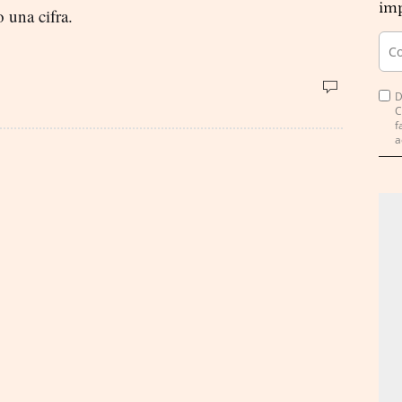
imp
 una cifra.
D
C
f
a