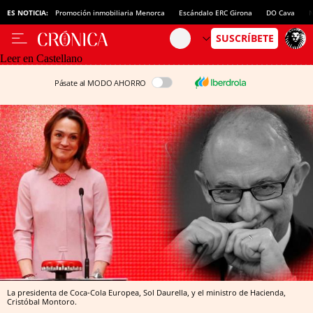
ES NOTICIA:
Promoción inmobiliaria Menorca
Escándalo ERC Girona
DO Cava
N
Leer en Castellano
Pásate al MODO AHORRO
La presidenta de Coca-Cola Europea, Sol Daurella, y el ministro de Hacienda,
Cristóbal Montoro.