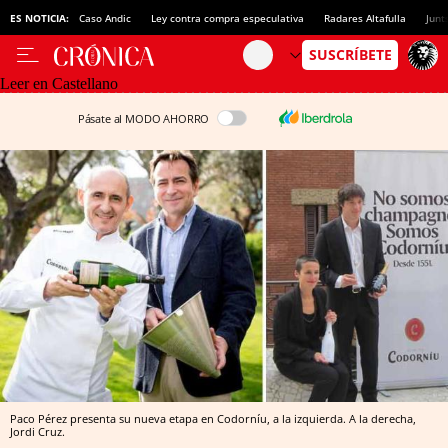
ES NOTICIA:
Caso Andic
Ley contra compra especulativa
Radares Altafulla
Junt
Leer en Castellano
Pásate al MODO AHORRO
Paco Pérez presenta su nueva etapa en Codorníu, a la izquierda. A la derecha,
Jordi Cruz.