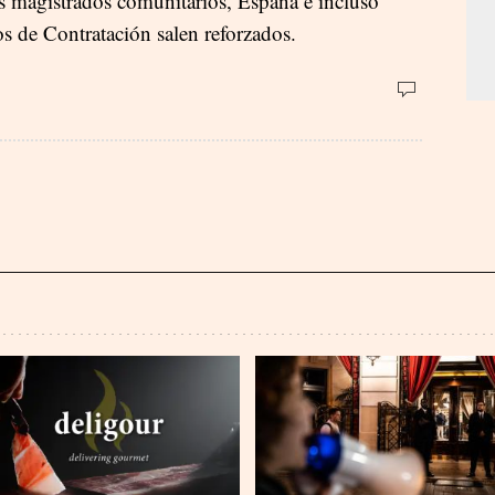
os magistrados comunitarios, España e incluso
os de Contratación salen reforzados.