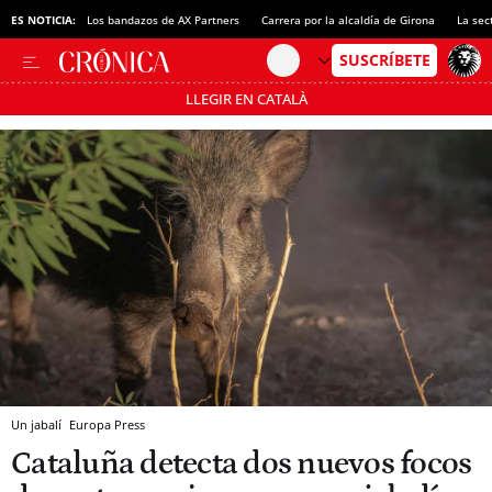
ES NOTICIA:
Los bandazos de AX Partners
Carrera por la alcaldía de Girona
La sec
LLEGIR EN CATALÀ
Pásate al MODO AHORRO
Un jabalí
Europa Press
Cataluña detecta dos nuevos focos