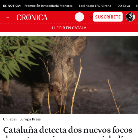
ES NOTICIA:
Promoción inmobiliaria Menorca
Escándalo ERC Girona
DO Cava
N
LLEGIR EN CATALÀ
Pásate al MODO AHORRO
Un jabalí
Europa Press
Cataluña detecta dos nuevos focos