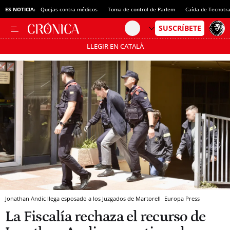
ES NOTICIA:
Quejas contra médicos
Toma de control de Parlem
Caída de Tecnotr
LLEGIR EN CATALÀ
Pásate al MODO AHORRO
Jonathan Andic llega esposado a los Juzgados de Martorell
Europa Press
La Fiscalía rechaza el recurso de