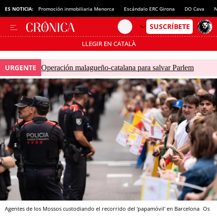
ES NOTICIA:
Promoción inmobiliaria Menorca
Escándalo ERC Girona
DO Cava
N
LLEGIR EN CATALÀ
Pásate al MODO AHORRO
URGENTE
Operación malagueño-catalana para salvar Parlem
Agentes de los Mossos custodiando el recorrido del 'papamóvil' en Barcelona
Os