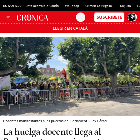
ES NOTICIA:
Junts acorrala a Comín
Wallapop
Crimen La Pegaso
Tracjusa
H
LLEGIR EN CATALÀ
Pásate al MODO AHORRO
Docentes manifestantes a las puertas del Parlament
Àlex Cárcel
La huelga docente llega al