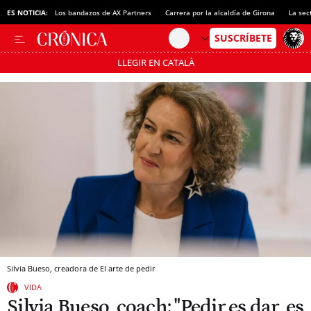
ES NOTICIA:
Los bandazos de AX Partners
Carrera por la alcaldía de Girona
La sec
LLEGIR EN CATALÀ
Pásate al MODO AHORRO
Silvia Bueso, creadora de El arte de pedir
VIDA
Silvia Bueso, coach: "Pedir es dar, es