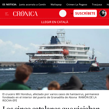
ES NOTICIA:
Junts acorrala a Comín
Wallapop
Crimen La Pegaso
Tracjusa
H
LLEGIR EN CATALÀ
Pásate al MODO AHORRO
El crucero MV Hondius, afectado por varios casos de hantavirus, permanece
fondeado en el interior del puerto de Granadilla de Abona
RAMÓN DE LA
ROCHA-EFE