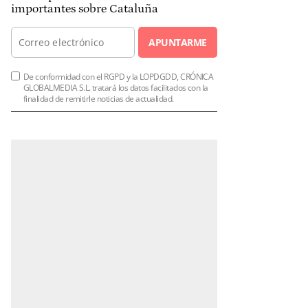
importantes sobre Cataluña
APUNTARME
De conformidad con el RGPD y la LOPDGDD, CRÓNICA
GLOBALMEDIA S.L. tratará los datos facilitados con la
finalidad de remitirle noticias de actualidad.