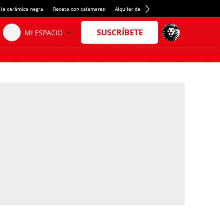
 la cerámica negra
Receta con calamares
Alquiler de habitaciones en España
Créd