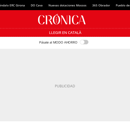
ándalo ERC Girona
DO Cava
Nuevas dotaciones Mossos
365 Obrador
Pueblo de
LLEGIR EN CATALÀ
Pásate al MODO AHORRO