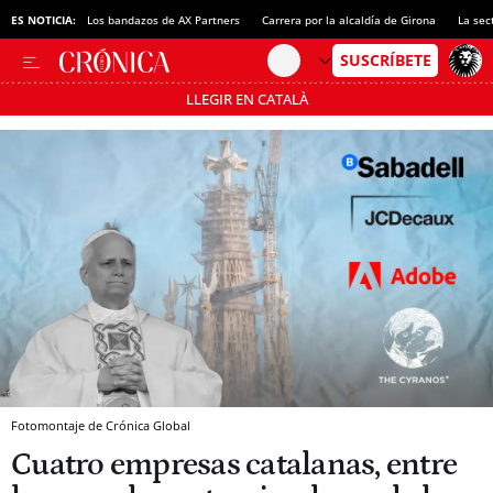
ES NOTICIA:
Los bandazos de AX Partners
Carrera por la alcaldía de Girona
La sec
LLEGIR EN CATALÀ
Pásate al MODO AHORRO
Fotomontaje de Crónica Global
Cuatro empresas catalanas, entre