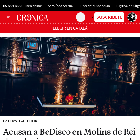
ES NOTICIA:
'Ikea chino'
Aerolínea Starlux
'Fintech' suspendida
Fugitivo en Sitg
LLEGIR EN CATALÀ
Pásate al MODO AHORRO
Be Disco
FACEBOOK
Acusan a BeDisco en Molins de Rei