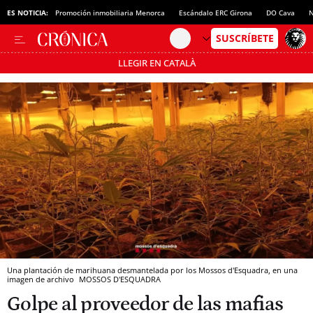
ES NOTICIA:
Promoción inmobiliaria Menorca
Escándalo ERC Girona
DO Cava
N
LLEGIR EN CATALÀ
Pásate al MODO AHORRO
Una plantación de marihuana desmantelada por los Mossos d'Esquadra, en una
imagen de archivo
MOSSOS D'ESQUADRA
Golpe al proveedor de las mafias