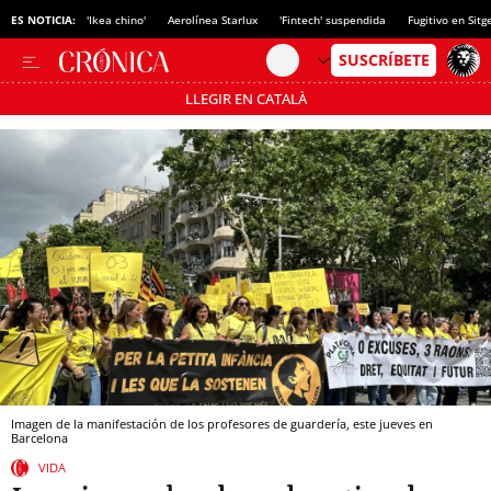
ES NOTICIA:
'Ikea chino'
Aerolínea Starlux
'Fintech' suspendida
Fugitivo en Sitg
LLEGIR EN CATALÀ
Pásate al MODO AHORRO
Imagen de la manifestación de los profesores de guardería, este jueves en
Barcelona
VIDA