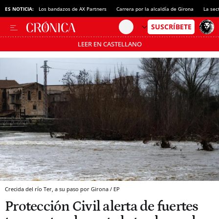
ES NOTICIA:
Los bandazos de AX Partners
Carrera por la alcaldía de Girona
La sec
LEER EN CASTELLANO
Pásate al MODO AHORRO
Crecida del río Ter, a su paso por Girona / EP
Protección Civil alerta de fuertes