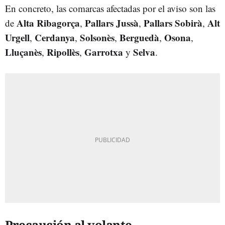
En concreto, las comarcas afectadas por el aviso son las
Alta Ribagorça
Pallars Jussà
Pallars Sobirà
Alt
de
,
,
,
Urgell
Cerdanya
Solsonès
Berguedà
Osona
,
,
,
,
,
Lluçanès
Ripollès
Garrotxa
Selva
,
,
y
.
Precaución al volante