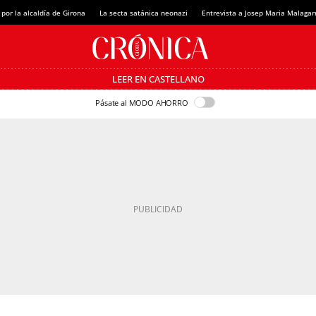
 por la alcaldía de Girona
La secta satánica neonazi
Entrevista a Josep Maria Malagar
LEER EN CASTELLANO
Pásate al MODO AHORRO