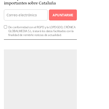
importantes sobre Cataluña
APUNTARME
De conformidad con el RGPD y la LOPDGDD, CRÓNICA
GLOBALMEDIA S.L. tratará los datos facilitados con la
finalidad de remitirle noticias de actualidad.