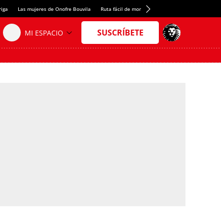
riga
Las mujeres de Onofre Bouvila
Ruta fácil de montaña
Nuevo tresmil de los Pir