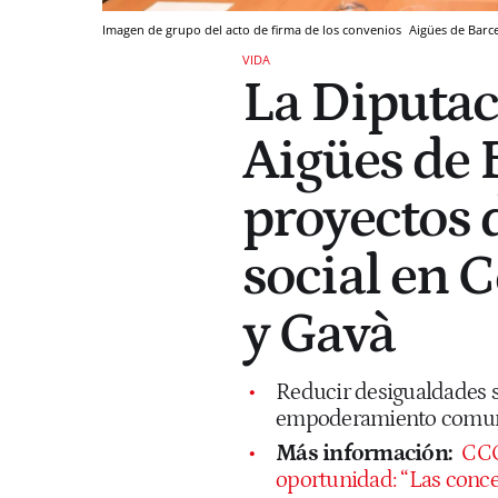
Imagen de grupo del acto de firma de los convenios
Aigües de Barc
VIDA
La Diputac
Aigües de 
proyectos 
social en 
y Gavà
Reducir desigualdades so
empoderamiento comunit
Más información:
CCO
oportunidad: “Las conce