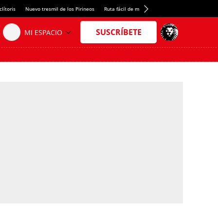
lítoris
Nuevo tresmil de los Pirineos
Ruta fácil de montaña
El arroz más meloso