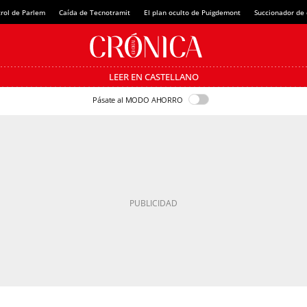
rol de Parlem
Caída de Tecnotramit
El plan oculto de Puigdemont
Succionador de c
LEER EN CASTELLANO
Pásate al MODO AHORRO