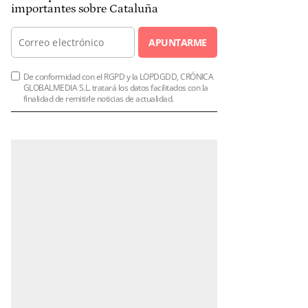
importantes sobre Cataluña
APUNTARME
De conformidad con el RGPD y la LOPDGDD, CRÓNICA
GLOBALMEDIA S.L. tratará los datos facilitados con la
finalidad de remitirle noticias de actualidad.