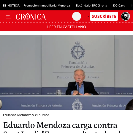
ES NOTICIA:
Promoción inmobiliaria Menorca
Escándalo ERC Girona
DO Cava
N
LEER EN CASTELLANO
Pásate al MODO AHORRO
Eduardo Mendoza y el humor
Eduardo Mendoza carga contra