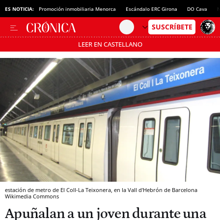
ES NOTICIA:
Promoción inmobiliaria Menorca
Escándalo ERC Girona
DO Cava
N
LEER EN CASTELLANO
Pásate al MODO AHORRO
estación de metro de El Coll-La Teixonera, en la Vall d'Hebrón de Barcelona
Wikimedia Commons
Apuñalan a un joven durante una