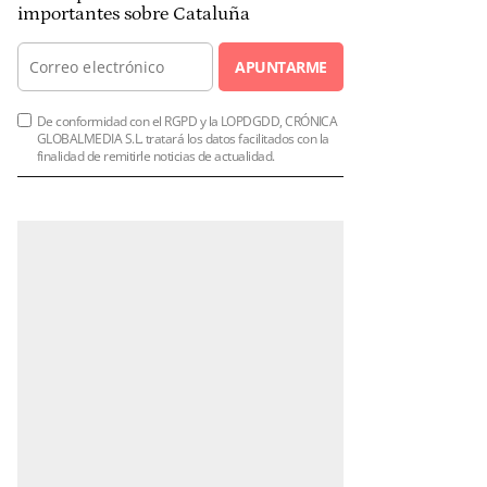
importantes sobre Cataluña
APUNTARME
De conformidad con el RGPD y la LOPDGDD, CRÓNICA
GLOBALMEDIA S.L. tratará los datos facilitados con la
finalidad de remitirle noticias de actualidad.