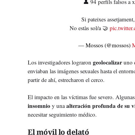
👤 94 perfils falsos a x
Si pateixes assetjament
No estàs sol/a 🤝
pic.twitt
— Mossos (@mossos)
M
geolocalizar
Los investigadores lograron
uno d
enviaban las imágenes sexuales hasta el entorn
partir de ahí, estrecharon el cerco.
El impacto en las víctimas fue severo. Alguna
insomnio
alteración profunda de su v
y una
necesitar seguimiento médico.
El móvil lo delató