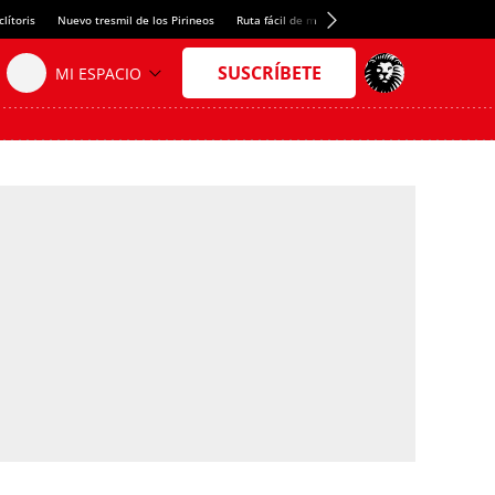
lítoris
Nuevo tresmil de los Pirineos
Ruta fácil de montaña
El arroz más meloso