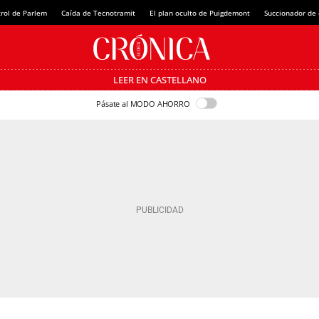
rol de Parlem
Caída de Tecnotramit
El plan oculto de Puigdemont
Succionador de c
LEER EN CASTELLANO
Pásate al MODO AHORRO