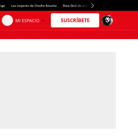
riga
Las mujeres de Onofre Bouvila
Ruta fácil de montaña
Nuevo tresmil de los Pir