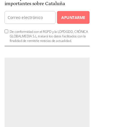
importantes sobre Cataluña
APUNTARME
De conformidad con el RGPD y la LOPDGDD, CRÓNICA
GLOBALMEDIA S.L. tratará los datos facilitados con la
finalidad de remitirle noticias de actualidad.