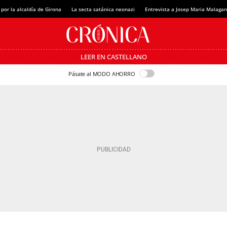
 por la alcaldía de Girona
La secta satánica neonazi
Entrevista a Josep Maria Malagar
LEER EN CASTELLANO
Pásate al MODO AHORRO