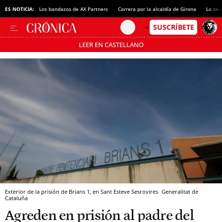
ES NOTICIA:
Los bandazos de AX Partners
Carrera por la alcaldía de Girona
La sec
LEER EN CASTELLANO
Pásate al MODO AHORRO
Exterior de la prisión de Brians 1, en Sant Esteve Sesrovires
Generalitat de
Cataluña
Agreden en prisión al padre del