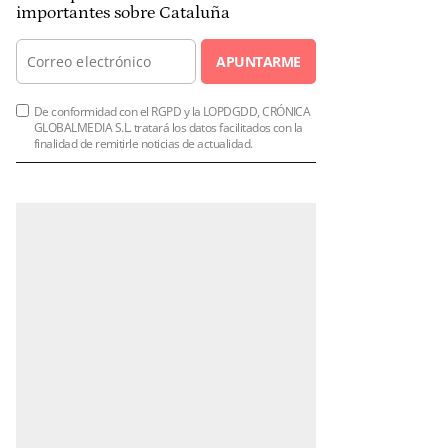
importantes sobre Cataluña
APUNTARME
De conformidad con el RGPD y la LOPDGDD, CRÓNICA
GLOBALMEDIA S.L. tratará los datos facilitados con la
finalidad de remitirle noticias de actualidad.