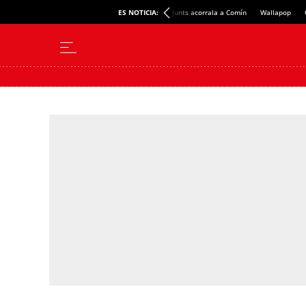
ES NOTICIA:
Junts acorrala a Comín
Wallapop