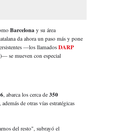
Barcelona
 como
y su área
a catalana da ahora un paso más y pone
DARP
persistentes —los llamados
ia)— se mueven con especial
26
350
, abarca los cerca de
 además de otras vías estratégicas
nos del resto", subrayó el