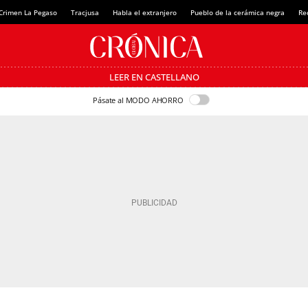
Crimen La Pegaso
Tracjusa
Habla el extranjero
Pueblo de la cerámica negra
Re
LEER EN CASTELLANO
Pásate al MODO AHORRO