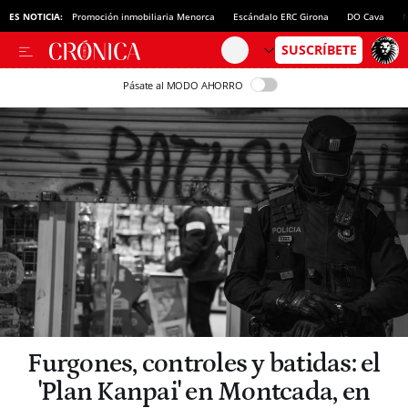
ES NOTICIA:
Promoción inmobiliaria Menorca
Escándalo ERC Girona
DO Cava
N
Pásate al MODO AHORRO
Furgones, controles y batidas: el
'Plan Kanpai' en Montcada, en