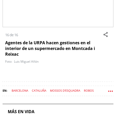
16 de 16
Agentes de la URPA hacen gestiones en el
interior de un supermercado en Montcada i
Reixac
Luis Miguel Añón
BARCELONA
CATALUÑA
MOSSOS D'ESQUADRA
ROBOS
POLICÍA MUNICIPAL
SEGURIDAD CIUDADANA
CNP
DELINCUENCIA
MÁS EN VIDA