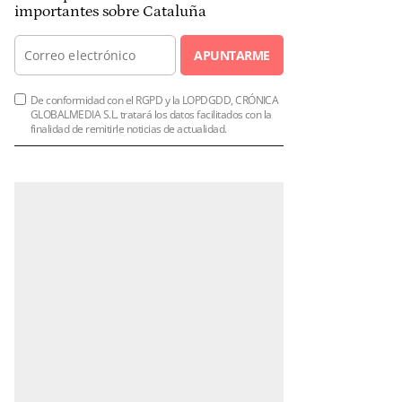
importantes sobre Cataluña
APUNTARME
De conformidad con el RGPD y la LOPDGDD, CRÓNICA
GLOBALMEDIA S.L. tratará los datos facilitados con la
finalidad de remitirle noticias de actualidad.