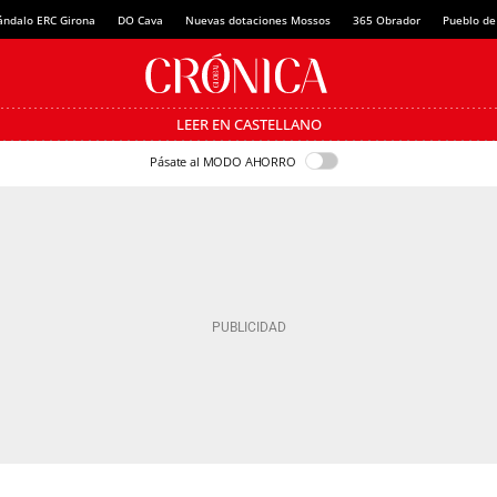
ándalo ERC Girona
DO Cava
Nuevas dotaciones Mossos
365 Obrador
Pueblo de
LEER EN CASTELLANO
Pásate al MODO AHORRO