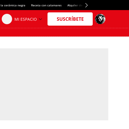
 la cerámica negra
Receta con calamares
Alquiler de habitaciones en España
Créd