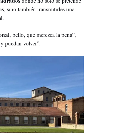
uadrados
donde no solo se pretende
os
, sino también transmitirles una
l.
onal
, bello, que merezca la pena”,
n y puedan volver”.