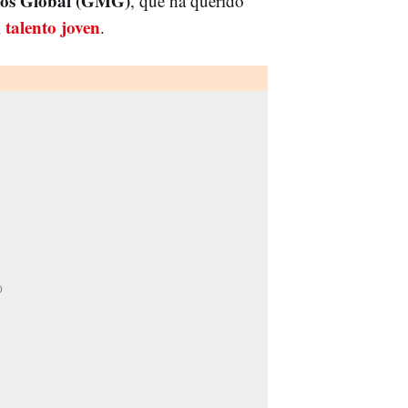
os Global (GMG)
, que ha querido
talento joven
l
.