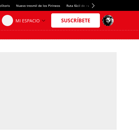
lítoris
Nuevo tresmil de los Pirineos
Ruta fácil de montaña
El arroz más meloso