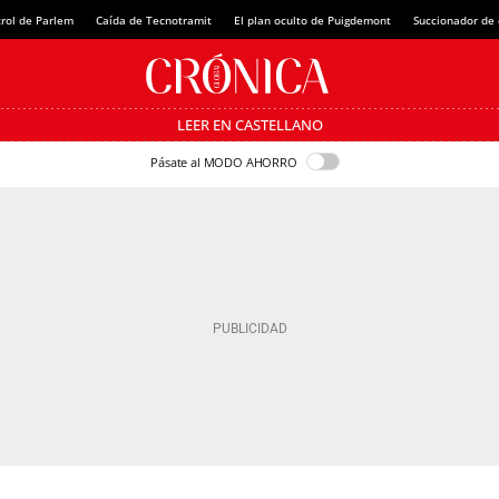
rol de Parlem
Caída de Tecnotramit
El plan oculto de Puigdemont
Succionador de c
LEER EN CASTELLANO
Pásate al MODO AHORRO