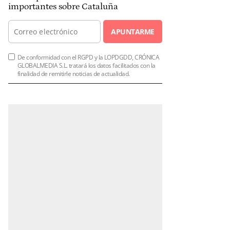
importantes sobre Cataluña
APUNTARME
De conformidad con el RGPD y la LOPDGDD, CRÓNICA
GLOBALMEDIA S.L. tratará los datos facilitados con la
finalidad de remitirle noticias de actualidad.