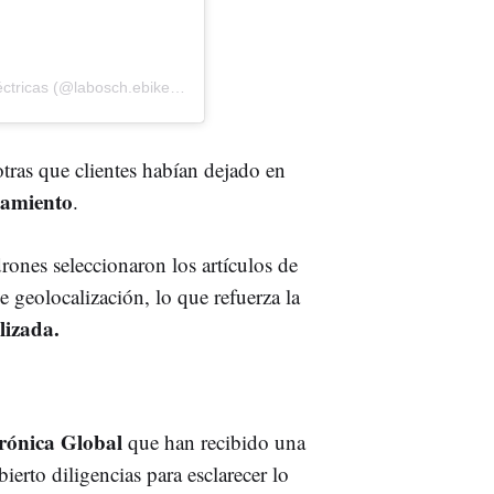
Una publicación compartida de LaBosch Bicicletas Eléctricas (@labosch.ebikeshops)
otras que clientes habían dejado en
pamiento
.
rones seleccionaron los artículos de
 geolocalización, lo que refuerza la
lizada.
rónica Global
que han recibido una
erto diligencias para esclarecer lo