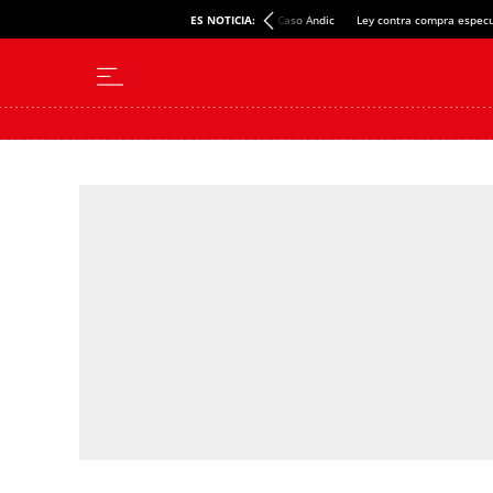
ES NOTICIA:
Caso Andic
Ley contra compra especu