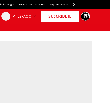
rámica negra
Receta con calamares
Alquiler de habitaciones en España
Crédito del