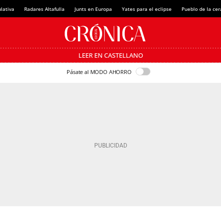
lativa
Radares Altafulla
Junts en Europa
Yates para el eclipse
Pueblo de la ce
LEER EN CASTELLANO
Pásate al MODO AHORRO