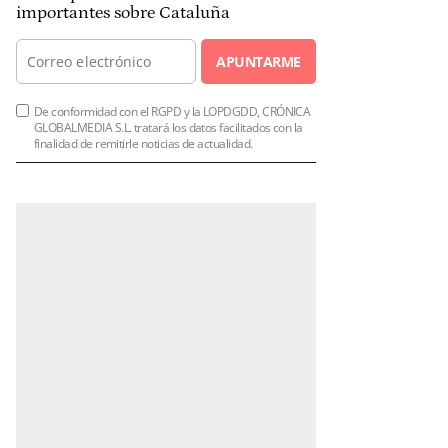
importantes sobre Cataluña
APUNTARME
De conformidad con el RGPD y la LOPDGDD, CRÓNICA
GLOBALMEDIA S.L. tratará los datos facilitados con la
finalidad de remitirle noticias de actualidad.