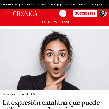
ES NOTICIA:
Junts acorrala a Comín
Wallapop
Crimen La Pegaso
Tracjusa
H
LEER EN CASTELLANO
Pásate al MODO AHORRO
Persona sorprendida
CG
La expresión catalana que puede