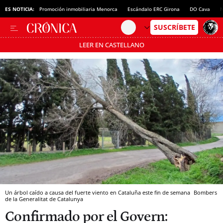
ES NOTICIA:
Promoción inmobiliaria Menorca
Escándalo ERC Girona
DO Cava
N
LEER EN CASTELLANO
Pásate al MODO AHORRO
Un árbol caído a causa del fuerte viento en Cataluña este fin de semana
Bombers
de la Generalitat de Catalunya
Confirmado por el Govern: