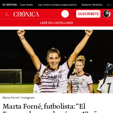
ES NOTICIA:
Caso Andic
Ley contra compra especulativa
Radares Altafulla
Junt
LEER EN CASTELLANO
Pásate al MODO AHORRO
Marta Forné / Instagram
Marta Forné, futbolista: “El