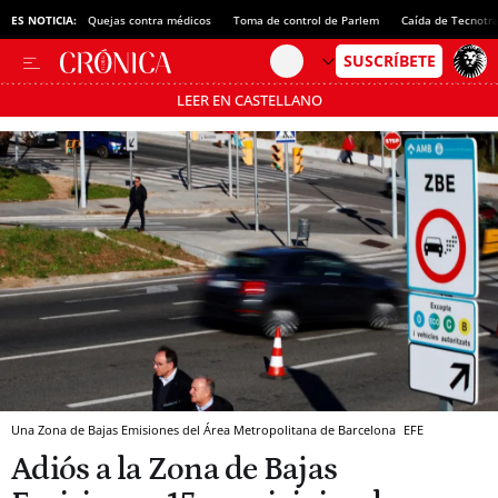
ES NOTICIA:
Quejas contra médicos
Toma de control de Parlem
Caída de Tecnotr
LEER EN CASTELLANO
Pásate al MODO AHORRO
Una Zona de Bajas Emisiones del Área Metropolitana de Barcelona
EFE
Adiós a la Zona de Bajas