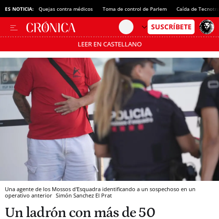
ES NOTICIA:
Quejas contra médicos
Toma de control de Parlem
Caída de Tecnotr
LEER EN CASTELLANO
Pásate al MODO AHORRO
Una agente de los Mossos d'Esquadra identificando a un sospechoso en un
operativo anterior
Simón Sanchez
El Prat
Un ladrón con más de 50