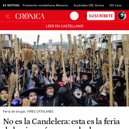
ES NOTICIA:
Promoción inmobiliaria Menorca
Escándalo ERC Girona
DO Cava
N
LEER EN CASTELLANO
Pásate al MODO AHORRO
Feria de brujas
FIRES CATALANES
No es la Candelera: esta es la feria