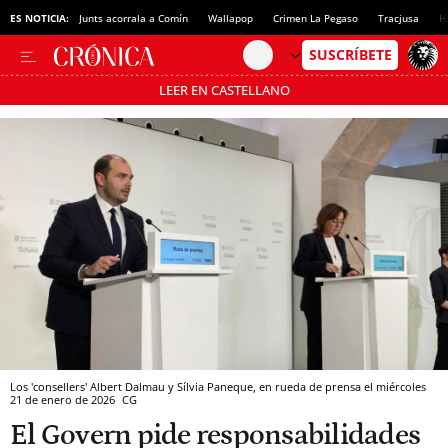
ES NOTICIA:
Junts acorrala a Comín
Wallapop
Crimen La Pegaso
Tracjusa
H
LEER EN CASTELLANO
Pásate al MODO AHORRO
Los 'consellers' Albert Dalmau y Sílvia Paneque, en rueda de prensa el miércoles
21 de enero de 2026
CG
El Govern pide responsabilidades