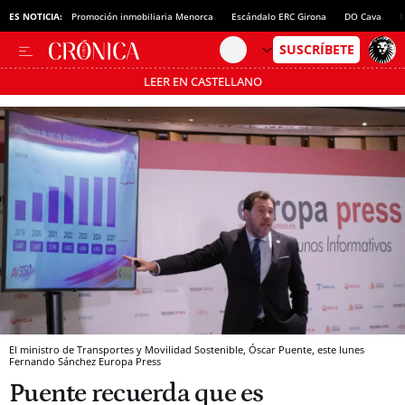
ES NOTICIA:
Promoción inmobiliaria Menorca
Escándalo ERC Girona
DO Cava
N
LEER EN CASTELLANO
Pásate al MODO AHORRO
El ministro de Transportes y Movilidad Sostenible, Óscar Puente, este lunes
Fernando Sánchez
Europa Press
Puente recuerda que es