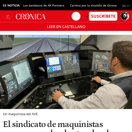
ES NOTICIA:
Los bandazos de AX Partners
Carrera por la alcaldía de Girona
La sec
LEER EN CASTELLANO
Pásate al MODO AHORRO
Un maquinista del AVE
El sindicato de maquinistas